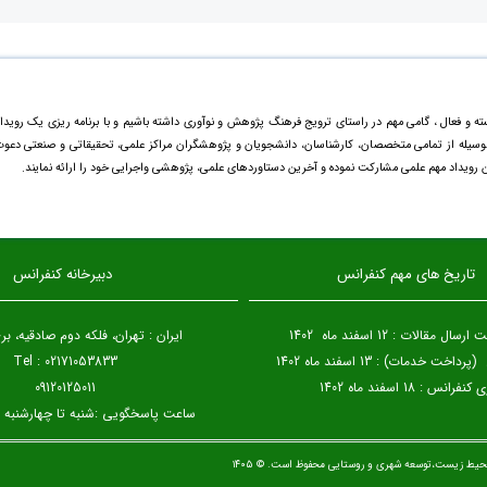
ته و فعال ، گامی مهم در راستای ترویج فرهنگ پژوهش و نوآوری داشته باشیم و با برنامه ریزی یک رویدا
ینوسیله از تمامی متخصصان، کارشناسان، دانشجویان و پژوهشگران مراکز علمی، تحقیقاتی و صنعتی دعو
ن رویداد مهم علمی مشارکت نموده و آخرین دستاورد‌های علمی، پژوهشی واجرایی خود را ارائه نمایند.
تاریخ های مهم کنفرانس
دبیرخانه کنفرانس
 مقالات : 12 اسفند ماه 1402
ایران : تهران، فلکه دوم صادقیه، 
خت خدمات) : 13 اسفند ماه 1402
Tel : 02171053833
فرانس : 18 اسفند ماه 1402
09120125011
ساعت پاسخگویی :شنبه تا چهارشنبه 8:30 الی 15
حیط زیست،توسعه شهری و روستایی محفوظ است. © ۱۴۰۵