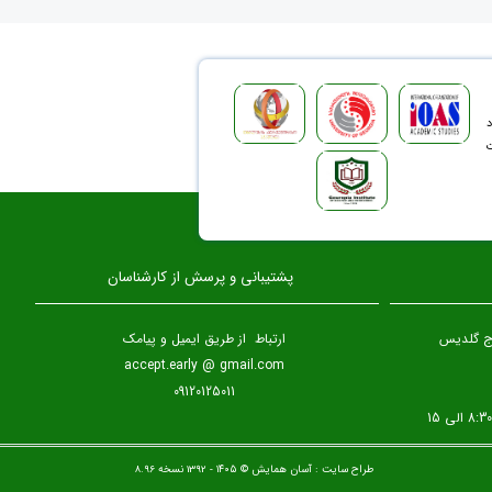
د
ت
پشتیبانی و پرسش از کارشناسان
برج گلدیس
ارتباط از طریق ایمیل و پیامک
accept.early @ gmail.com
09120125011
طراح سایت :
آسان همایش
© ۱۴۰۵ - 1392 نسخه 8.96