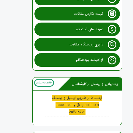
فرمت نگارش مقالات
تعرفه های ثبت نام
داوری زودهنگام مقالات
گواهینامه زودهنگام
اطلاعات بیشتر
پشتیبانی و پرسش از کارشناسان
ارتــباط از طـریق ایمـیل و پیامـک
accept.early @ gmail.com
09120125011